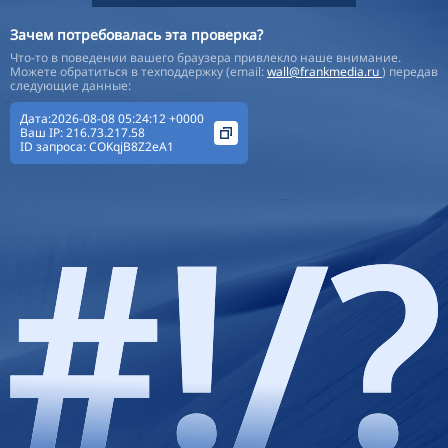
Зачем потребовалась эта проверка?
Что-то в поведении вашего браузера привлекло наше внимание.
Можете обратиться в техподдержку (email:
wall@frankmedia.ru
) передав
следующие данные:
Дата:2026-08-08 05:24:12 +0000
Ваш IP:
216.73.217.58
ID запроса:
COKqjB8Z2eA1