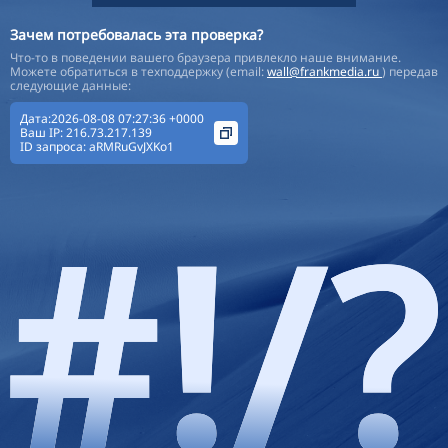
Зачем потребовалась эта проверка?
Что-то в поведении вашего браузера привлекло наше внимание.
Можете обратиться в техподдержку (email:
wall@frankmedia.ru
) передав
следующие данные:
Дата:2026-08-08 07:27:36 +0000
Ваш IP:
216.73.217.139
ID запроса:
aRMRuGvJXKo1