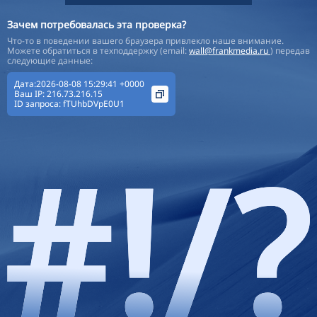
Зачем потребовалась эта проверка?
Что-то в поведении вашего браузера привлекло наше внимание.
Можете обратиться в техподдержку (email:
wall@frankmedia.ru
) передав
следующие данные:
Дата:2026-08-08 15:29:41 +0000
Ваш IP:
216.73.216.15
ID запроса:
fTUhbDVpE0U1