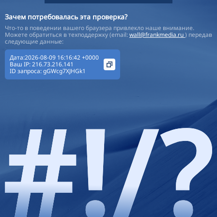
Зачем потребовалась эта проверка?
Что-то в поведении вашего браузера привлекло наше внимание.
Можете обратиться в техподдержку (email:
wall@frankmedia.ru
) передав
следующие данные:
Дата:2026-08-09 16:16:42 +0000
Ваш IP:
216.73.216.141
ID запроса:
gGWcg7XJHGk1