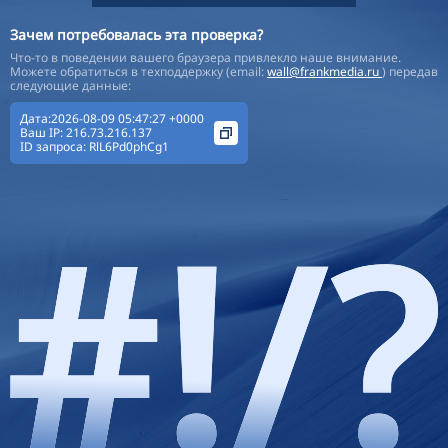
Зачем потребовалась эта проверка?
Что-то в поведении вашего браузера привлекло наше внимание.
Можете обратиться в техподдержку (email:
wall@frankmedia.ru
) передав
следующие данные:
Дата:2026-08-09 05:47:27 +0000
Ваш IP:
216.73.216.137
ID запроса:
RlL6Pd0phCg1