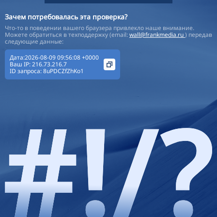
Зачем потребовалась эта проверка?
Что-то в поведении вашего браузера привлекло наше внимание.
Можете обратиться в техподдержку (email:
wall@frankmedia.ru
) передав
следующие данные:
Дата:2026-08-09 09:56:08 +0000
Ваш IP:
216.73.216.7
ID запроса:
8uPDCZfZhKo1