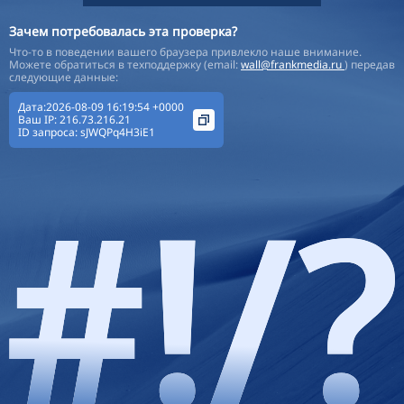
Зачем потребовалась эта проверка?
Что-то в поведении вашего браузера привлекло наше внимание.
Можете обратиться в техподдержку (email:
wall@frankmedia.ru
) передав
следующие данные:
Дата:2026-08-09 16:19:54 +0000
Ваш IP:
216.73.216.21
ID запроса:
sJWQPq4H3iE1