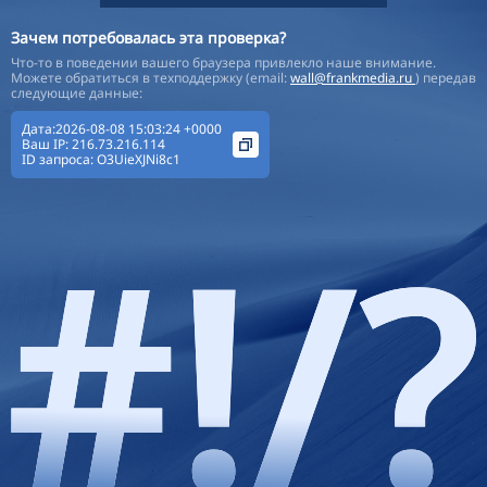
Зачем потребовалась эта проверка?
Что-то в поведении вашего браузера привлекло наше внимание.
Можете обратиться в техподдержку (email:
wall@frankmedia.ru
) передав
следующие данные:
Дата:2026-08-08 15:03:24 +0000
Ваш IP:
216.73.216.114
ID запроса:
O3UieXJNi8c1