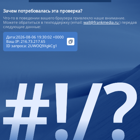
Зачем потребовалась эта проверка?
Что-то в поведении вашего браузера привлекло наше внимание.
Можете обратиться в техподдержку (email:
wall@frankmedia.ru
) передав
следующие данные:
Дата:2026-08-06 19:30:02 +0000
Ваш IP:
216.73.217.65
ID запроса:
2UWOQ9XgkCg1