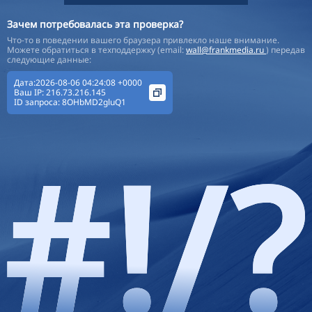
Зачем потребовалась эта проверка?
Что-то в поведении вашего браузера привлекло наше внимание.
Можете обратиться в техподдержку (email:
wall@frankmedia.ru
) передав
следующие данные:
Дата:2026-08-06 04:24:08 +0000
Ваш IP:
216.73.216.145
ID запроса:
8OHbMD2gluQ1