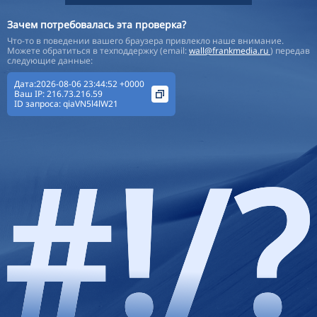
Зачем потребовалась эта проверка?
Что-то в поведении вашего браузера привлекло наше внимание.
Можете обратиться в техподдержку (email:
wall@frankmedia.ru
) передав
следующие данные:
Дата:2026-08-06 23:44:52 +0000
Ваш IP:
216.73.216.59
ID запроса:
qiaVN5l4lW21