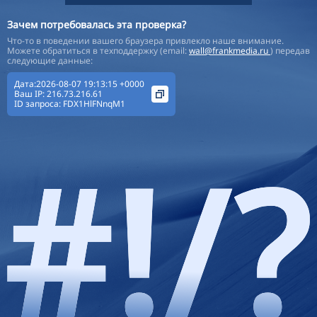
Зачем потребовалась эта проверка?
Что-то в поведении вашего браузера привлекло наше внимание.
Можете обратиться в техподдержку (email:
wall@frankmedia.ru
) передав
следующие данные:
Дата:2026-08-07 19:13:15 +0000
Ваш IP:
216.73.216.61
ID запроса:
FDX1HlFNnqM1