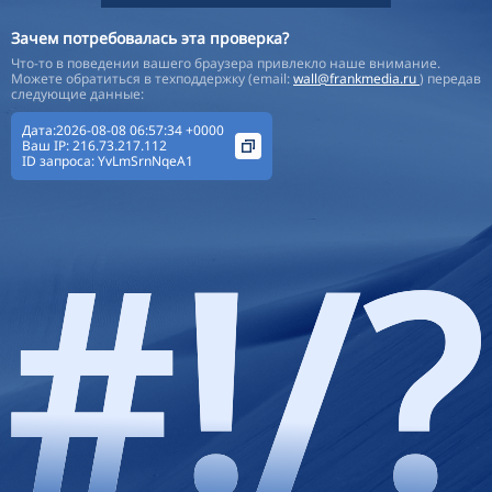
Зачем потребовалась эта проверка?
Что-то в поведении вашего браузера привлекло наше внимание.
Можете обратиться в техподдержку (email:
wall@frankmedia.ru
) передав
следующие данные:
Дата:2026-08-08 06:57:34 +0000
Ваш IP:
216.73.217.112
ID запроса:
YvLmSrnNqeA1