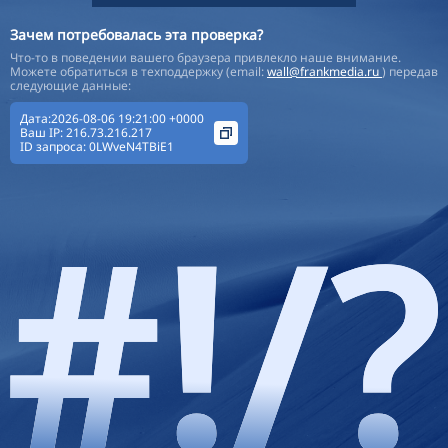
Зачем потребовалась эта проверка?
Что-то в поведении вашего браузера привлекло наше внимание.
Можете обратиться в техподдержку (email:
wall@frankmedia.ru
) передав
следующие данные:
Дата:2026-08-06 19:21:00 +0000
Ваш IP:
216.73.216.217
ID запроса:
0LWveN4TBiE1