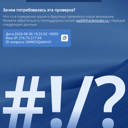
Зачем потребовалась эта проверка?
Что-то в поведении вашего браузера привлекло наше внимание.
Можете обратиться в техподдержку (email:
wall@frankmedia.ru
) передав
следующие данные:
Дата:2026-08-06 19:22:02 +0000
Ваш IP:
216.73.217.94
ID запроса:
2MW25Qo6tmI1