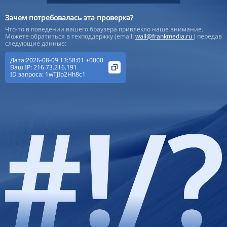
Зачем потребовалась эта проверка?
Что-то в поведении вашего браузера привлекло наше внимание.
Можете обратиться в техподдержку (email:
wall@frankmedia.ru
) передав
следующие данные:
Дата:2026-08-09 13:58:01 +0000
Ваш IP:
216.73.216.191
ID запроса:
1wTJIo2Hh8c1