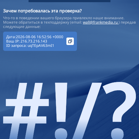
Зачем потребовалась эта проверка?
Что-то в поведении вашего браузера привлекло наше внимание.
Можете обратиться в техподдержку (email:
wall@frankmedia.ru
) передав
следующие данные:
Дата:2026-08-06 16:52:56 +0000
Ваш IP:
216.73.216.143
ID запроса:
uqTEpAV63mI1