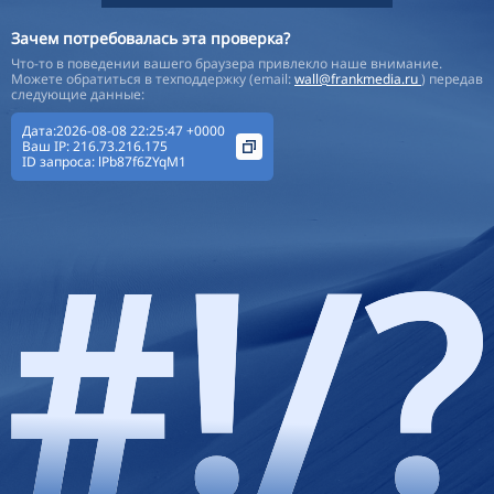
Зачем потребовалась эта проверка?
Что-то в поведении вашего браузера привлекло наше внимание.
Можете обратиться в техподдержку (email:
wall@frankmedia.ru
) передав
следующие данные:
Дата:2026-08-08 22:25:47 +0000
Ваш IP:
216.73.216.175
ID запроса:
lPb87f6ZYqM1