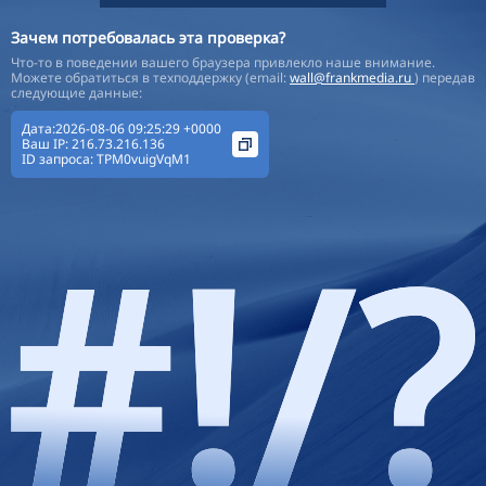
Зачем потребовалась эта проверка?
Что-то в поведении вашего браузера привлекло наше внимание.
Можете обратиться в техподдержку (email:
wall@frankmedia.ru
) передав
следующие данные:
Дата:2026-08-06 09:25:29 +0000
Ваш IP:
216.73.216.136
ID запроса:
TPM0vuigVqM1