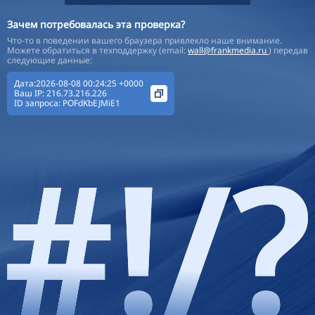
Зачем потребовалась эта проверка?
Что-то в поведении вашего браузера привлекло наше внимание.
Можете обратиться в техподдержку (email:
wall@frankmedia.ru
) передав
следующие данные:
Дата:2026-08-08 00:24:25 +0000
Ваш IP:
216.73.216.226
ID запроса:
POFdKbEJMiE1