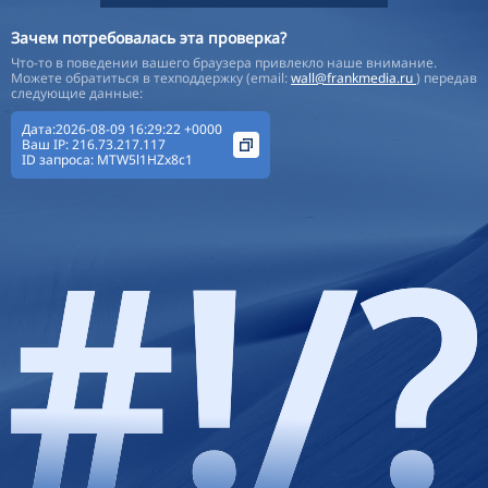
Зачем потребовалась эта проверка?
Что-то в поведении вашего браузера привлекло наше внимание.
Можете обратиться в техподдержку (email:
wall@frankmedia.ru
) передав
следующие данные:
Дата:2026-08-09 16:29:22 +0000
Ваш IP:
216.73.217.117
ID запроса:
MTW5l1HZx8c1