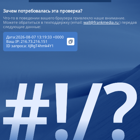
Зачем потребовалась эта проверка?
Что-то в поведении вашего браузера привлекло наше внимание.
Можете обратиться в техподдержку (email:
wall@frankmedia.ru
) передав
следующие данные:
Дата:2026-08-07 13:19:33 +0000
Ваш IP:
216.73.216.151
ID запроса:
XJRgT4hmk4Y1