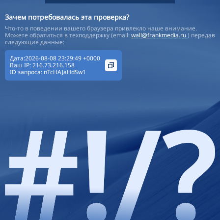
Зачем потребовалась эта проверка?
Что-то в поведении вашего браузера привлекло наше внимание.
Можете обратиться в техподдержку (email:
wall@frankmedia.ru
) передав
следующие данные:
Дата:2026-08-08 23:29:49 +0000
Ваш IP:
216.73.216.158
ID запроса:
nTcHAJaHdSw1