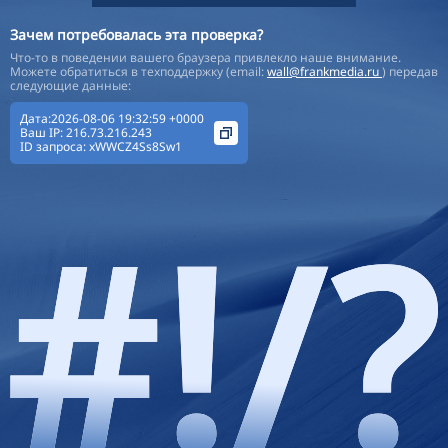
Зачем потребовалась эта проверка?
Что-то в поведении вашего браузера привлекло наше внимание.
Можете обратиться в техподдержку (email:
wall@frankmedia.ru
) передав
следующие данные:
Дата:2026-08-06 19:32:59 +0000
Ваш IP:
216.73.216.243
ID запроса:
xWWCZ4Ss8Sw1