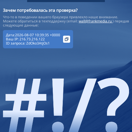
Зачем потребовалась эта проверка?
Что-то в поведении вашего браузера привлекло наше внимание.
Можете обратиться в техподдержку (email:
wall@frankmedia.ru
) передав
следующие данные:
Дата:2026-08-07 10:39:35 +0000
Ваш IP:
216.73.216.122
ID запроса:
ZdOko3AtjOs1