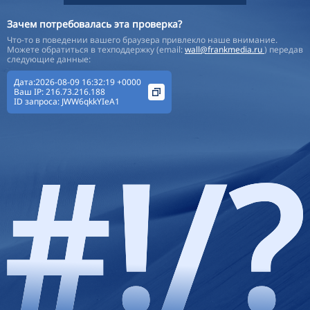
Зачем потребовалась эта проверка?
Что-то в поведении вашего браузера привлекло наше внимание.
Можете обратиться в техподдержку (email:
wall@frankmedia.ru
) передав
следующие данные:
Дата:2026-08-09 16:32:19 +0000
Ваш IP:
216.73.216.188
ID запроса:
JWW6qkkYIeA1