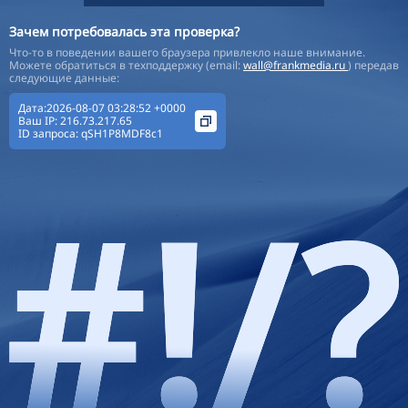
Зачем потребовалась эта проверка?
Что-то в поведении вашего браузера привлекло наше внимание.
Можете обратиться в техподдержку (email:
wall@frankmedia.ru
) передав
следующие данные:
Дата:2026-08-07 03:28:52 +0000
Ваш IP:
216.73.217.65
ID запроса:
qSH1P8MDF8c1