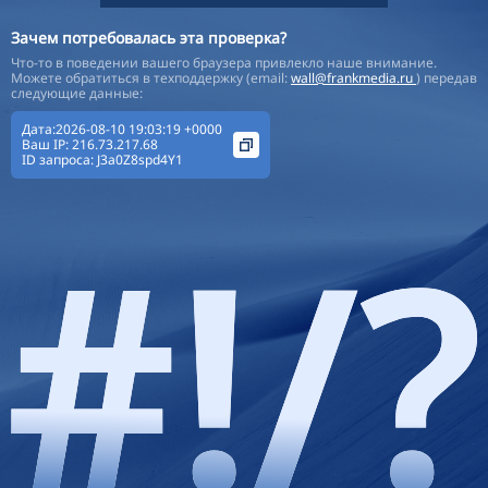
Зачем потребовалась эта проверка?
Что-то в поведении вашего браузера привлекло наше внимание.
Можете обратиться в техподдержку (email:
wall@frankmedia.ru
) передав
следующие данные:
Дата:2026-08-10 19:03:19 +0000
Ваш IP:
216.73.217.68
ID запроса:
J3a0Z8spd4Y1