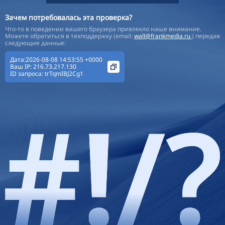
Зачем потребовалась эта проверка?
Что-то в поведении вашего браузера привлекло наше внимание.
Можете обратиться в техподдержку (email:
wall@frankmedia.ru
) передав
следующие данные:
Дата:2026-08-08 14:53:55 +0000
Ваш IP:
216.73.217.130
ID запроса:
trTqmIBJ2Cg1