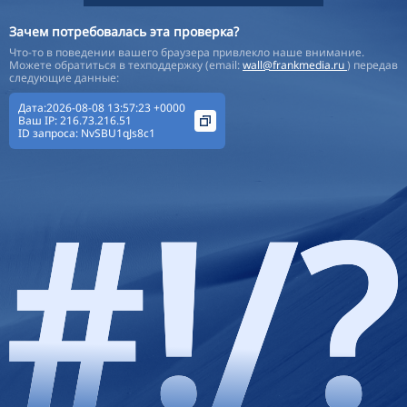
Зачем потребовалась эта проверка?
Что-то в поведении вашего браузера привлекло наше внимание.
Можете обратиться в техподдержку (email:
wall@frankmedia.ru
) передав
следующие данные:
Дата:2026-08-08 13:57:23 +0000
Ваш IP:
216.73.216.51
ID запроса:
NvSBU1qJs8c1