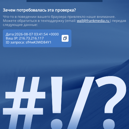
Зачем потребовалась эта проверка?
Что-то в поведении вашего браузера привлекло наше внимание.
Можете обратиться в техподдержку (email:
wall@frankmedia.ru
) передав
следующие данные:
Дата:2026-08-07 03:41:54 +0000
Ваш IP:
216.73.216.117
ID запроса:
sfHwK3WD84Y1