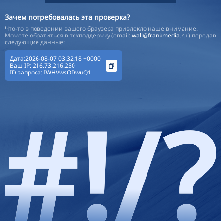
Зачем потребовалась эта проверка?
Что-то в поведении вашего браузера привлекло наше внимание.
Можете обратиться в техподдержку (email:
wall@frankmedia.ru
) передав
следующие данные:
Дата:2026-08-07 03:32:18 +0000
Ваш IP:
216.73.216.250
ID запроса:
IWHVwsODwuQ1