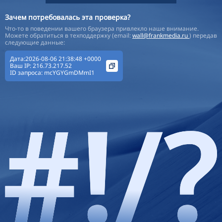
Зачем потребовалась эта проверка?
Что-то в поведении вашего браузера привлекло наше внимание.
Можете обратиться в техподдержку (email:
wall@frankmedia.ru
) передав
следующие данные:
Дата:2026-08-06 21:38:48 +0000
Ваш IP:
216.73.217.52
ID запроса:
mcYGYGmDMmI1