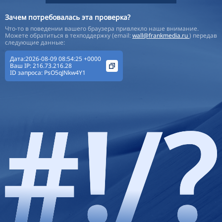
Зачем потребовалась эта проверка?
Что-то в поведении вашего браузера привлекло наше внимание.
Можете обратиться в техподдержку (email:
wall@frankmedia.ru
) передав
следующие данные:
Дата:2026-08-09 08:54:25 +0000
Ваш IP:
216.73.216.28
ID запроса:
PsO5qJNkw4Y1