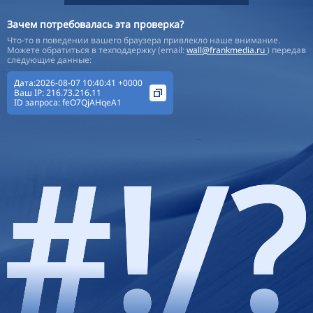
Зачем потребовалась эта проверка?
Что-то в поведении вашего браузера привлекло наше внимание.
Можете обратиться в техподдержку (email:
wall@frankmedia.ru
) передав
следующие данные:
Дата:2026-08-07 10:40:41 +0000
Ваш IP:
216.73.216.11
ID запроса:
feO7QjAHqeA1