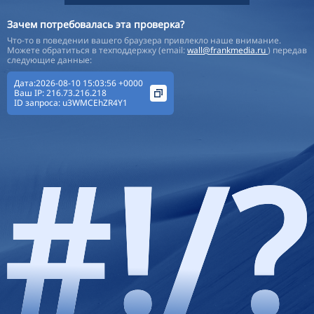
Зачем потребовалась эта проверка?
Что-то в поведении вашего браузера привлекло наше внимание.
Можете обратиться в техподдержку (email:
wall@frankmedia.ru
) передав
следующие данные:
Дата:2026-08-10 15:03:56 +0000
Ваш IP:
216.73.216.218
ID запроса:
u3WMCEhZR4Y1