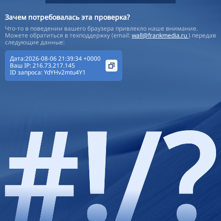
Зачем потребовалась эта проверка?
Что-то в поведении вашего браузера привлекло наше внимание.
Можете обратиться в техподдержку (email:
wall@frankmedia.ru
) передав
следующие данные:
Дата:2026-08-06 21:39:34 +0000
Ваш IP:
216.73.217.145
ID запроса:
YdYHv2mtu4Y1