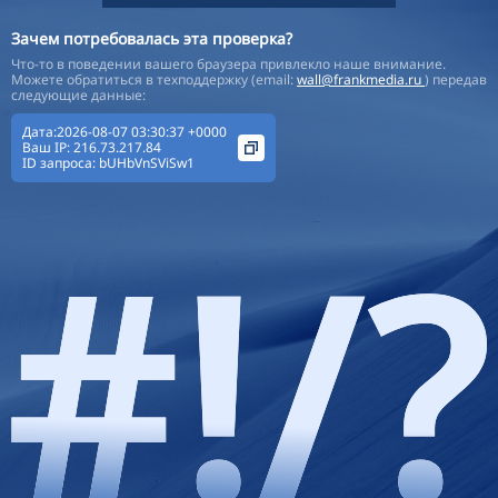
Зачем потребовалась эта проверка?
Что-то в поведении вашего браузера привлекло наше внимание.
Можете обратиться в техподдержку (email:
wall@frankmedia.ru
) передав
следующие данные:
Дата:2026-08-07 03:30:37 +0000
Ваш IP:
216.73.217.84
ID запроса:
bUHbVnSViSw1