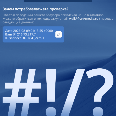
Зачем потребовалась эта проверка?
Что-то в поведении вашего браузера привлекло наше внимание.
Можете обратиться в техподдержку (email:
wall@frankmedia.ru
) передав
следующие данные:
Дата:2026-08-09 01:13:55 +0000
Ваш IP:
216.73.217.7
ID запроса:
tDHYxHjZcmI1