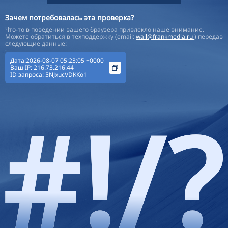
Зачем потребовалась эта проверка?
Что-то в поведении вашего браузера привлекло наше внимание.
Можете обратиться в техподдержку (email:
wall@frankmedia.ru
) передав
следующие данные:
Дата:2026-08-07 05:23:05 +0000
Ваш IP:
216.73.216.44
ID запроса:
5NJxucVDKKo1