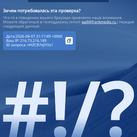
Зачем потребовалась эта проверка?
Что-то в поведении вашего браузера привлекло наше внимание.
Можете обратиться в техподдержку (email:
wall@frankmedia.ru
) передав
следующие данные:
Дата:2026-08-07 21:17:49 +0000
Ваш IP:
216.73.216.189
ID запроса:
nHZCB7eJYOs1