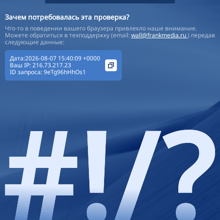
Зачем потребовалась эта проверка?
Что-то в поведении вашего браузера привлекло наше внимание.
Можете обратиться в техподдержку (email:
wall@frankmedia.ru
) передав
следующие данные:
Дата:2026-08-07 15:40:09 +0000
Ваш IP:
216.73.217.23
ID запроса:
9eTg96hHhOs1