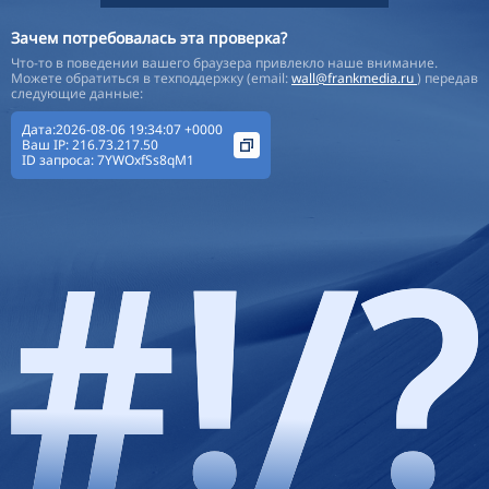
Зачем потребовалась эта проверка?
Что-то в поведении вашего браузера привлекло наше внимание.
Можете обратиться в техподдержку (email:
wall@frankmedia.ru
) передав
следующие данные:
Дата:2026-08-06 19:34:07 +0000
Ваш IP:
216.73.217.50
ID запроса:
7YWOxfSs8qM1