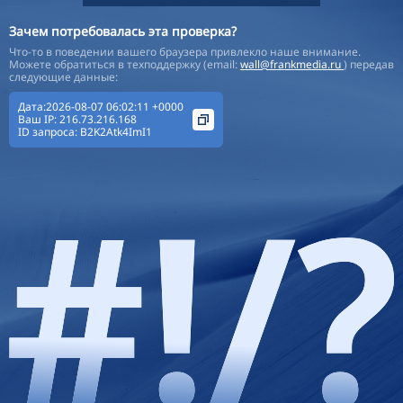
Зачем потребовалась эта проверка?
Что-то в поведении вашего браузера привлекло наше внимание.
Можете обратиться в техподдержку (email:
wall@frankmedia.ru
) передав
следующие данные:
Дата:2026-08-07 06:02:11 +0000
Ваш IP:
216.73.216.168
ID запроса:
B2K2Atk4ImI1