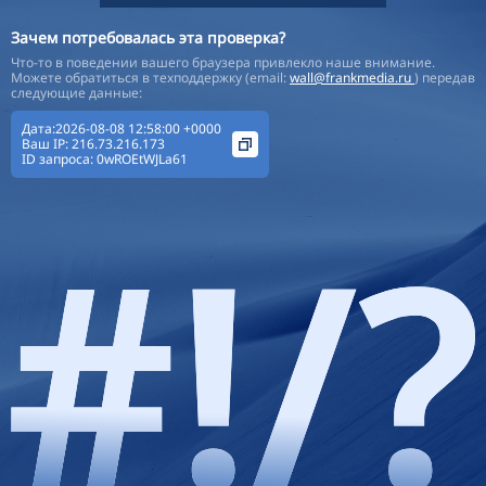
Зачем потребовалась эта проверка?
Что-то в поведении вашего браузера привлекло наше внимание.
Можете обратиться в техподдержку (email:
wall@frankmedia.ru
) передав
следующие данные:
Дата:2026-08-08 12:58:00 +0000
Ваш IP:
216.73.216.173
ID запроса:
0wROEtWJLa61