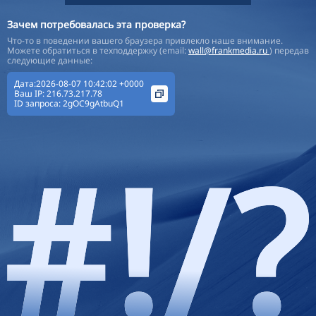
Зачем потребовалась эта проверка?
Что-то в поведении вашего браузера привлекло наше внимание.
Можете обратиться в техподдержку (email:
wall@frankmedia.ru
) передав
следующие данные:
Дата:2026-08-07 10:42:02 +0000
Ваш IP:
216.73.217.78
ID запроса:
2gOC9gAtbuQ1