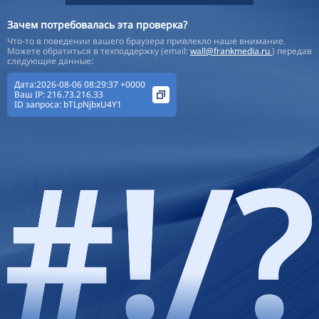
Зачем потребовалась эта проверка?
Что-то в поведении вашего браузера привлекло наше внимание.
Можете обратиться в техподдержку (email:
wall@frankmedia.ru
) передав
следующие данные:
Дата:2026-08-06 08:29:37 +0000
Ваш IP:
216.73.216.33
ID запроса:
bTLpNjbxU4Y1