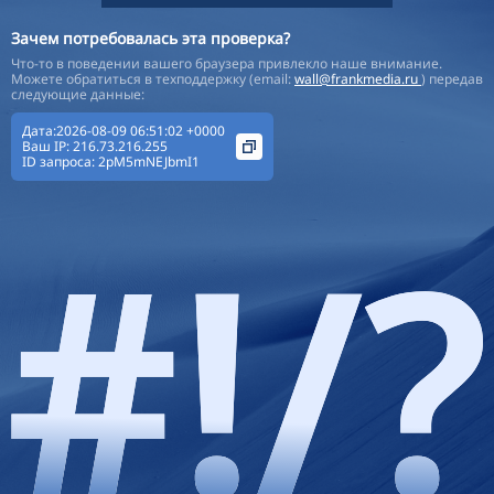
Зачем потребовалась эта проверка?
Что-то в поведении вашего браузера привлекло наше внимание.
Можете обратиться в техподдержку (email:
wall@frankmedia.ru
) передав
следующие данные:
Дата:2026-08-09 06:51:02 +0000
Ваш IP:
216.73.216.255
ID запроса:
2pM5mNEJbmI1