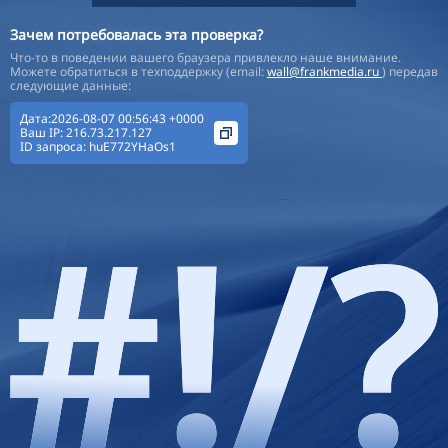
Зачем потребовалась эта проверка?
Что-то в поведении вашего браузера привлекло наше внимание.
Можете обратиться в техподдержку (email:
wall@frankmedia.ru
) передав
следующие данные:
Дата:2026-08-07 00:56:43 +0000
Ваш IP:
216.73.217.127
ID запроса:
huE772YHaOs1