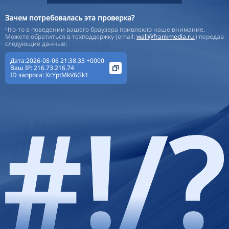
Зачем потребовалась эта проверка?
Что-то в поведении вашего браузера привлекло наше внимание.
Можете обратиться в техподдержку (email:
wall@frankmedia.ru
) передав
следующие данные:
Дата:2026-08-06 21:38:33 +0000
Ваш IP:
216.73.216.74
ID запроса:
XcYptMkV6Gk1